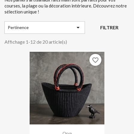
courses, la plage ou la décoration intérieure. Découvrez notre
sélection unique !

FILTRER
Pertinence
Affichage 1-12 de 20 article(s)
favorite_border
Orya