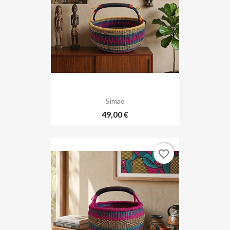
Simao
49,00 €
favorite_border