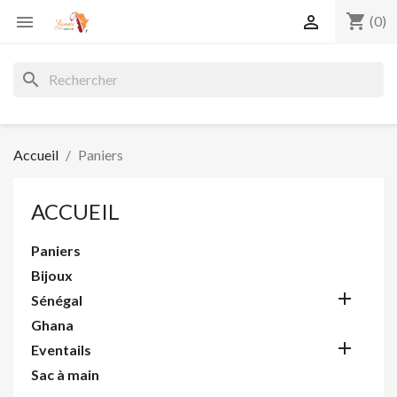
shopping_cart


(0)
search
Accueil
Paniers
ACCUEIL
Paniers
Bijoux

Sénégal
Ghana

Eventails
Sac à main