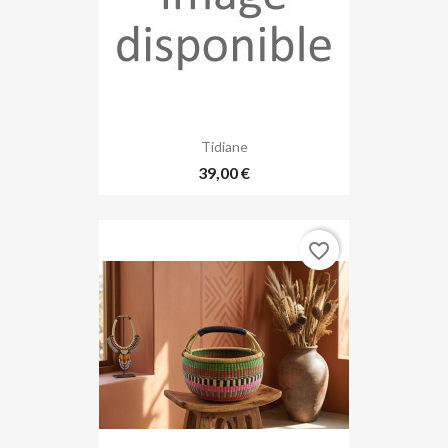
Tidiane
39,00 €
favorite_border