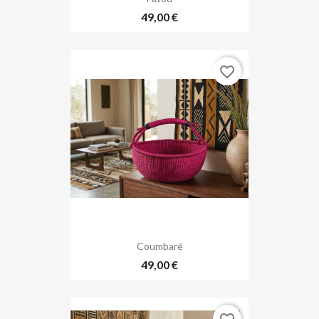
49,00 €
favorite_border
Coumbaré
49,00 €