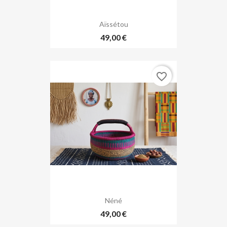
Aïssétou
49,00 €
favorite_border
Néné
49,00 €