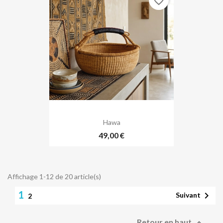
favorite_border
Hawa
49,00 €
Affichage 1-12 de 20 article(s)
1

Suivant
2

Retour en haut