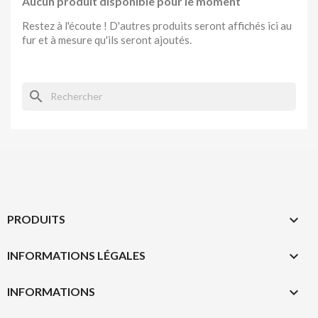
Aucun produit disponible pour le moment
Restez à l'écoute ! D'autres produits seront affichés ici au
fur et à mesure qu'ils seront ajoutés.
search

PRODUITS

INFORMATIONS LÉGALES
keyboard_arrow_down
INFORMATIONS