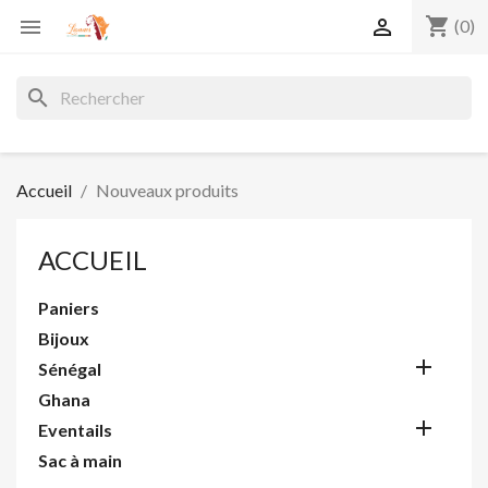
shopping_cart


(0)
search
Accueil
Nouveaux produits
ACCUEIL
Paniers
Bijoux

Sénégal
Ghana

Eventails
Sac à main