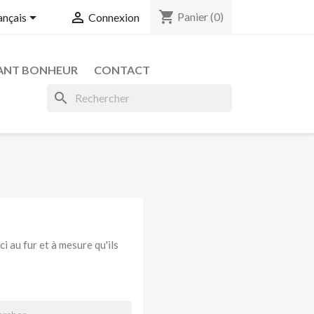
shopping_cart


Panier
(0)
ançais
Connexion
ANT BONHEUR
CONTACT
search
i au fur et à mesure qu'ils