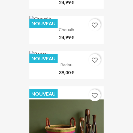
24,99 €
NOUVEAU
favorite_border
Chouaib
24,99 €
NOUVEAU
favorite_border
Badou
39,00 €
NOUVEAU
favorite_border