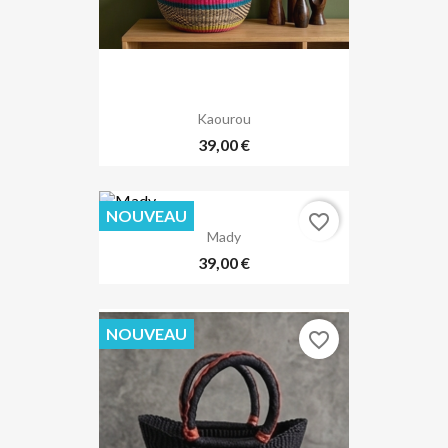
Kaourou
39,00 €
NOUVEAU
favorite_border
Mady
39,00 €
NOUVEAU
favorite_border