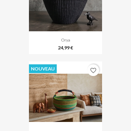
Orya
24,99 €
NOUVEAU
favorite_border