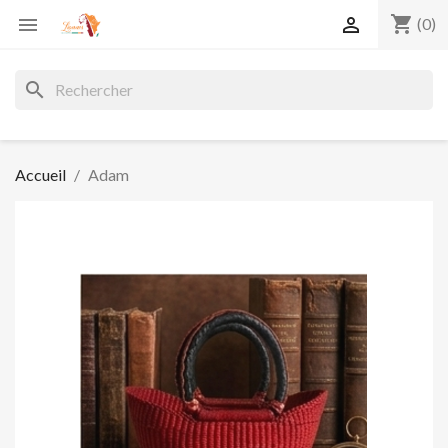
shopping_cart


(0)
search
Accueil
Adam