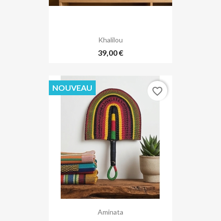
Khalilou
39,00 €
NOUVEAU
favorite_border
Aminata